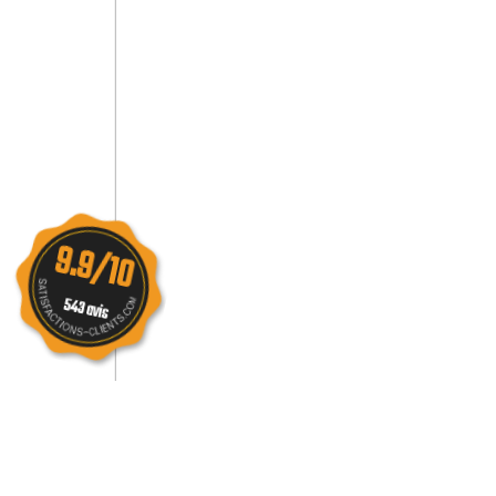
9.9/10
543 avis