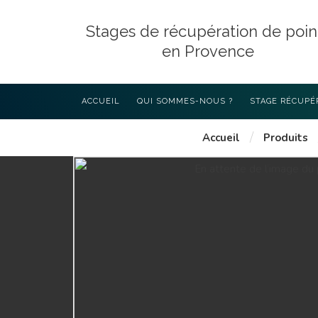
Stages de récupération de poin
en Provence
ACCUEIL
QUI SOMMES-NOUS ?
STAGE RÉCUPÉ
/
Accueil
Produits
LES STAGES D
AVEC 4P PROV
STAGE EXIGÉ P
L’INTÉRIEUR (4
COMMENT CHOI
RÉCUPÉRATION
DÉROULEMENT 
PROGRAMME DE
ART L223-6 DU