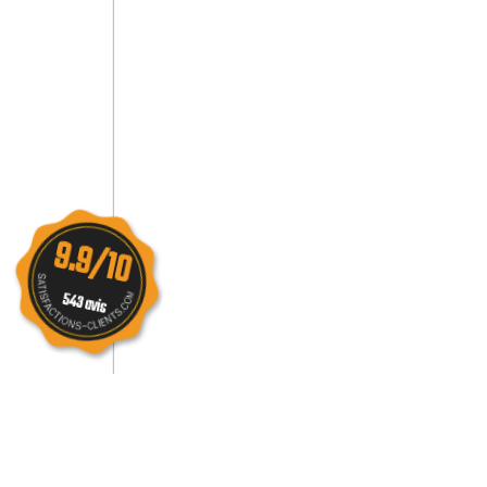
9.9/10
543 avis