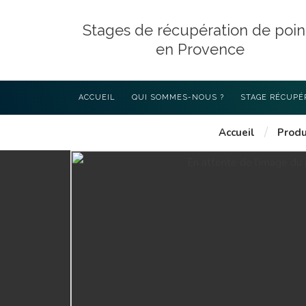
Stages de récupération de poin
en Provence
ACCUEIL
QUI SOMMES-NOUS ?
STAGE RÉCUPÉ
/
Accueil
Produ
LES STAGES D
AVEC 4P PROV
STAGE EXIGÉ P
L’INTÉRIEUR (4
COMMENT CHOI
RÉCUPÉRATION
DÉROULEMENT 
PROGRAMME DE
ART L223-6 DU