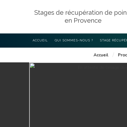
Stages de récupération de poin
en Provence
ACCUEIL
QUI SOMMES-NOUS ?
STAGE RÉCUPÉ
/
Accueil
Prod
LES STAGES D
AVEC 4P PROV
STAGE EXIGÉ P
L’INTÉRIEUR (4
COMMENT CHOI
RÉCUPÉRATION
DÉROULEMENT 
PROGRAMME DE
ART L223-6 DU