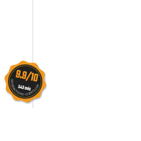
9.9/10
543 avis