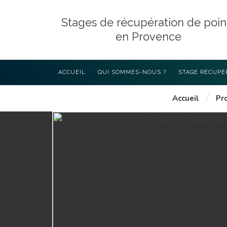
Stages de récupération de poin
en Provence
ACCUEIL
QUI SOMMES-NOUS ?
STAGE RÉCUPÉ
/
Accueil
Pr
LES STAGES D
AVEC 4P PROV
STAGE EXIGÉ P
L’INTÉRIEUR (4
COMMENT CHOI
RÉCUPÉRATION
DÉROULEMENT 
PROGRAMME DE
ART L223-6 DU