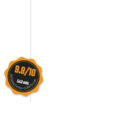
9.9/10
543 avis