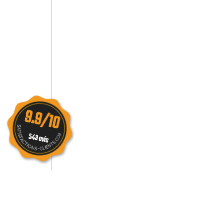
9.9/10
543 avis