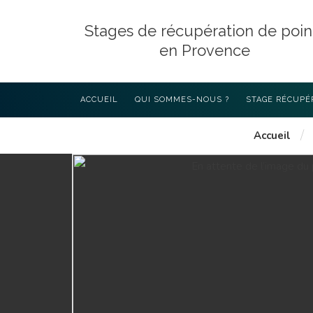
Stages de récupération de poin
en Provence
ACCUEIL
QUI SOMMES-NOUS ?
STAGE RÉCUPÉ
/
Accueil
LES STAGES D
AVEC 4P PROV
STAGE EXIGÉ P
L’INTÉRIEUR (4
COMMENT CHOI
RÉCUPÉRATION
DÉROULEMENT 
PROGRAMME DE
ART L223-6 DU